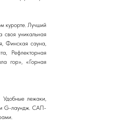
м курорте. Лучший
а своя уникальная
я, Финская сауна,
та, Рефлекторная
ла гор», «Горная
. Удобные лежаки,
 и G-лаундж. САП-
рами.