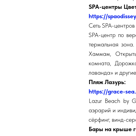
SPA-центры Цвет
https://spaodissey
Сеть SPA-центров
SPA-центр по вер
термальная зона.
Хаммам, Открыты
комната, Дорожк
лаванда» и други
Пляж Лазурь:
https://grace-sea
Lazur Beach by G
аэрарий и индиви
сёрфинг, винд-сер
Бары на крыше г