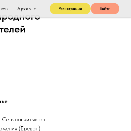
акты
Архив
Регистрация
Войти
ародного
отелей
жье
. Сеть насчитывает
 Армения (Ереван)