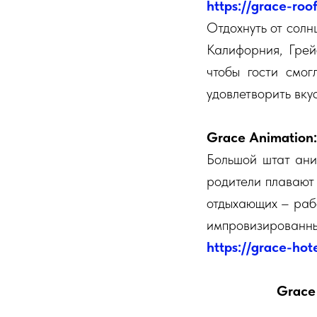
https://grace-roo
Отдохнуть от солн
Калифорния, Грей
чтобы гости смог
удовлетворить вку
Grace Animation:
Большой штат ани
родители плавают 
отдыхающих – рабо
импровизированны
https://grace-hote
Grace