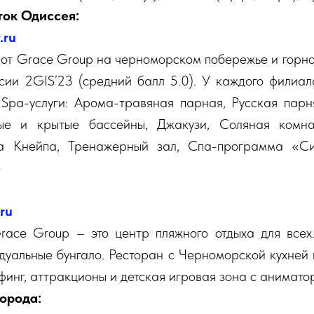
ок Одиссея:
.ru
 от Grace Group на черноморском побережье и горно
сии 2GIS’23 (средний балл 5.0). У каждого филиал
 Spa-услуги: Арома-травяная парная, Русская парн
е и крытые бассейны, Джакузи, Соляная комна
а Кнейпа, Тренажерный зал, Спа-программа «Си
е
.ru
race Group – это центр пляжного отдыха для всех
дуальные бунгало. Ресторан с Черноморской кухней
финг, аттракционы и детская игровая зона с анимато
орода: