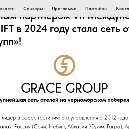
овости
Спикеры
Программа
Партнёры
Конт
ным партнером VII Междун
FT в 2024 году стала сеть 
упп»!
упнейшая сеть отелей на черноморском побере
 лидер в сфере гостиничного управления с 2012 года
ранах: Россия (Сочи, Небуг), Абхазия (Сухум, Гагра),