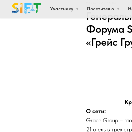
2024-09-17 16:06
Участнику
Посетителю
Н
Генераль
Форума SI
«Грейс Гр
Кр
О сети:
Grace Group – это
21 отель в трех ст