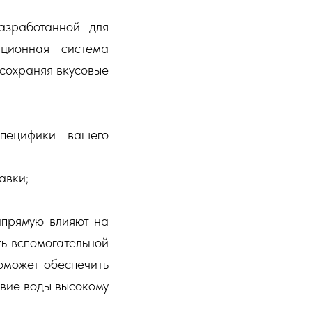
азработанной для
ционная система
 сохраняя вкусовые
пецифики вашего
авки;
апрямую влияют на
ть вспомогательной
оможет обеспечить
твие воды высокому