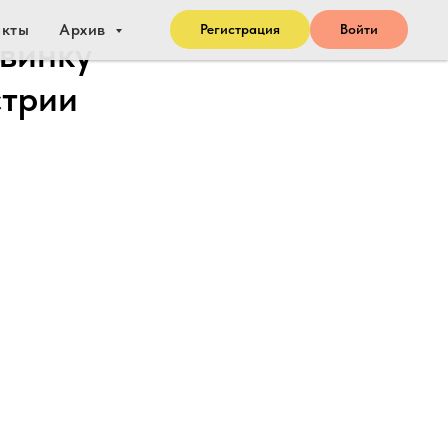
акты
Архив
Регистрация
Войти
овинку
стрии