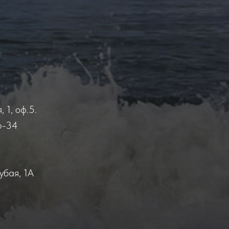
 1, оф.5.
6-34
убая, 1А