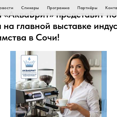
овости
Спикеры
Программа
Партнёры
Конт
 «АкваБрит» представит н
а на главной выставке инду
имства в Сочи!