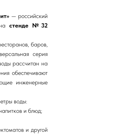
ит»
— российский
 на
стенде №32
есторанов, баров,
версальная серия
воды рассчитан на
ения обеспечивают
вующие инженерные
етры воды:
напитков и блюд;
ктоматов и другой