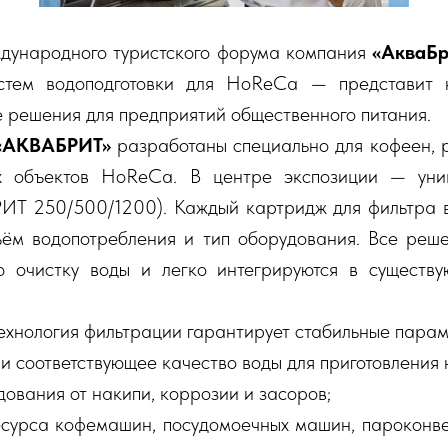
ждународного туристского форума компания
«АкваБр
истем водоподготовки для HoReCa — представит
 решения для предприятий общественного питания.
«АКВАБРИТ»
разработаны специально для кофеен, р
х объектов HoReCa. В центре экспозиции — уни
ИТ 250/500/1200). Каждый картридж для фильтра 
ём водопотребления и тип оборудования. Все реш
ю очистку воды и легко интегрируются в сущест
ехнология фильтрации гарантирует стабильные парам
и соответствующее качество воды для приготовления 
дования от накипи, коррозии и засоров;
сурса кофемашин, посудомоечных машин, пароконве