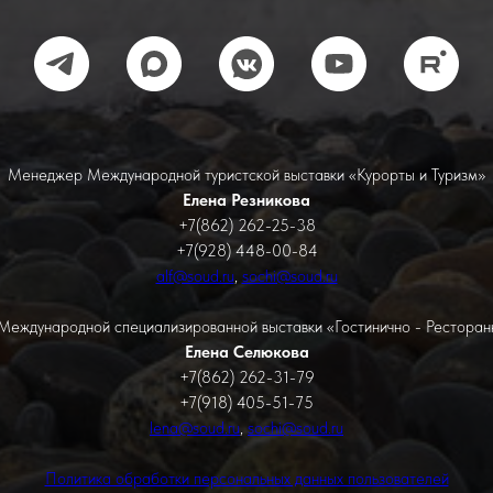
Менеджер Международной туристской выставки «Курорты и Туризм»
Елена Резникова
+7(862) 262-25-38
+7(928) 448-00-84
alf@soud.ru
,
sochi@soud.ru
еждународной специализированной выставки «Гостинично - Ресторан
Елена Селюкова
+7(862) 262-31-79
+7(918) 405-51-75
lena@soud.ru
,
sochi@soud.ru
Политика обработки персональных данных пользователей