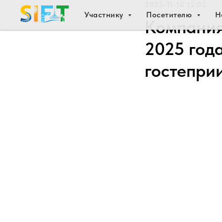
2025-11-10 15:05
Участнику
Посетителю
Н
Компания
2025 год
гостепри