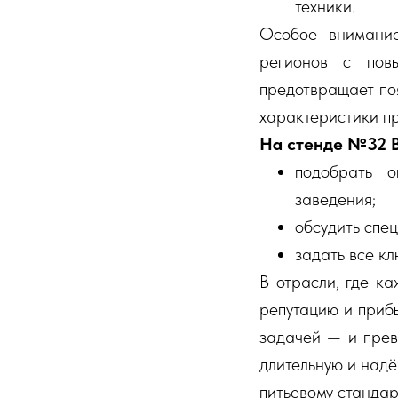
техники.
Особое внимани
регионов с пов
предотвращает поя
характеристики п
На стенде №32 
подобрать 
заведения;
обсудить спец
задать все кл
В отрасли, где к
репутацию и прибы
задачей — и прев
длительную и надё
питьевому стандар