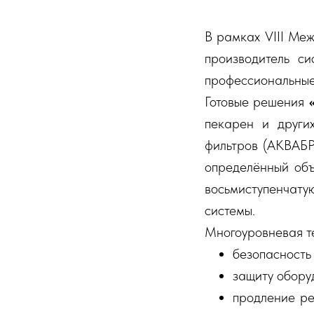
В рамках VIII Ме
производитель с
профессиональные
Готовые решения
пекарен и други
фильтров (АКВАБР
определённый объ
восьмиступенчату
системы.
Многоуровневая т
безопасность 
защиту обору
продление ре