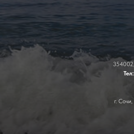
354002, 
Тел:
г. Сочи