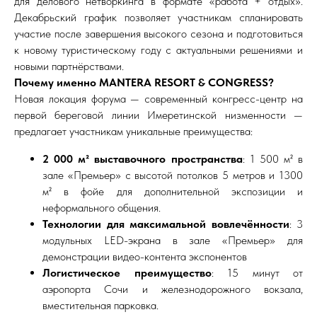
для делового нетворкинга в формате «работа + отдых».
Декабрьский график позволяет участникам спланировать
участие после завершения высокого сезона и подготовиться
к новому туристическому году с актуальными решениями и
новыми партнёрствами.
Почему
именно
MANTERA RESORT & CONGRESS?
Новая локация форума — современный конгресс-центр на
первой береговой линии Имеретинской низменности —
предлагает участникам уникальные преимущества:
2 000 м² выставочного пространства
: 1 500 м² в
зале «Премьер» с высотой потолков 5 метров и 1300
м² в фойе для дополнительной экспозиции и
неформального общения.
Технологии для максимальной вовлечённости
: 3
модульных LED-экрана в зале «Премьер» для
демонстрации видео-контента экспонентов
Логистическое преимущество
: 15 минут от
аэропорта Сочи и железнодорожного вокзала,
вместительная парковка.