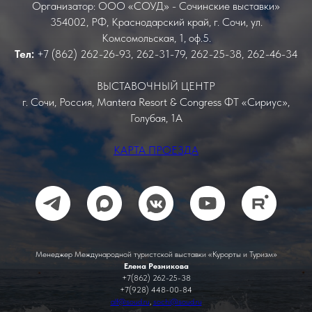
Организатор: ООО «СОУД» - Сочинские выставки»
354002, РФ, Краснодарский край, г. Сочи, ул.
Комсомольская, 1, оф.5.
Тел:
+7 (862) 262-26-93, 262-31-79, 262-25-38, 262-46-34
ВЫСТАВОЧНЫЙ ЦЕНТР
г. Сочи, Россия, Mantera Resort & Congress ФТ «Сириус»,
Голубая, 1А
КАРТА ПРОЕЗДА
Менеджер Международной туристской выставки «Курорты и Туризм»
Елена Резникова
+7(862) 262-25-38
+7(928) 448-00-84
alf@soud.ru
,
sochi@soud.ru