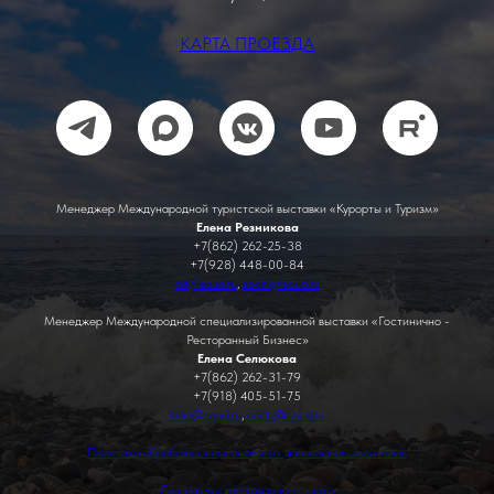
КАРТА ПРОЕЗДА
Менеджер Международной туристской выставки «Курорты и Туризм»
Елена Резникова
+7(862) 262-25-38
+7(928) 448-00-84
alf@soud.ru
,
sochi@soud.ru
Менеджер Международной специализированной выставки «Гостинично -
Ресторанный Бизнес»
Елена Селюкова
+7(862) 262-31-79
+7(918) 405-51-75
lena@soud.ru
,
sochi@soud.ru
Политика обработки персональных данных пользователей
Свидетельство товарного знака