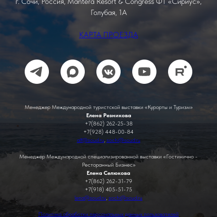
г. Сочи, Россия, Mantera Resort & Congress ФТ «Сириус»,
Голубая, 1А
КАРТА ПРОЕЗДА
Менеджер Международной туристской выставки «Курорты и Туризм»
Елена Резникова
+7(862) 262-25-38
+7(928) 448-00-84
alf@soud.ru
,
sochi@soud.ru
Менеджер Международной специализированной выставки «Гостинично -
Ресторанный Бизнес»
Елена Селюкова
+7(862) 262-31-79
+7(918) 405-51-75
lena@soud.ru
,
sochi@soud.ru
Политика обработки персональных данных пользователей