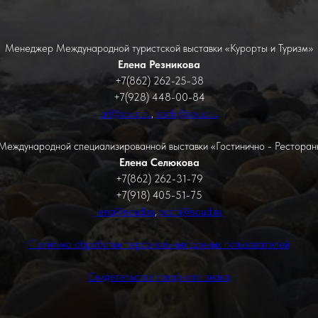
Менеджер Международной туристской выставки «Курорты и Туризм»
Елена Резникова
+7(862) 262-25-38
+7(928) 448-00-84
alf@soud.ru
,
sochi@soud.ru
еждународной специализированной выставки «Гостинично - Ресторан
Елена Селюкова
+7(862) 262-31-79
+7(918) 405-51-75
lena@soud.ru
,
sochi@soud.ru
Политика обработки персональных данных пользователей
Свидетельство товарного знака