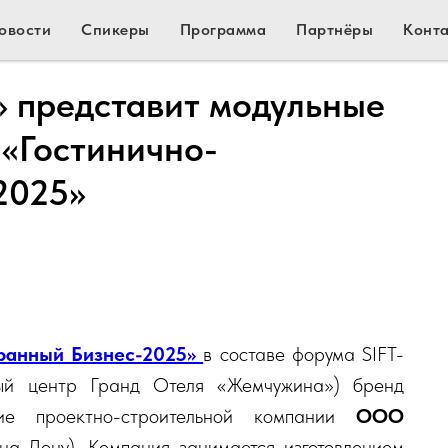
овости
Спикеры
Программа
Партнёры
Конт
представит модульные
 «Гостинично-
2025»
оранный Бизнес-2025»
в составе форума SIFT-
ный центр Гранд Отеля «Жемчужина») бренд
ние проектно-строительной компании
ООО
на-Дону). Компания занимается изготовлением