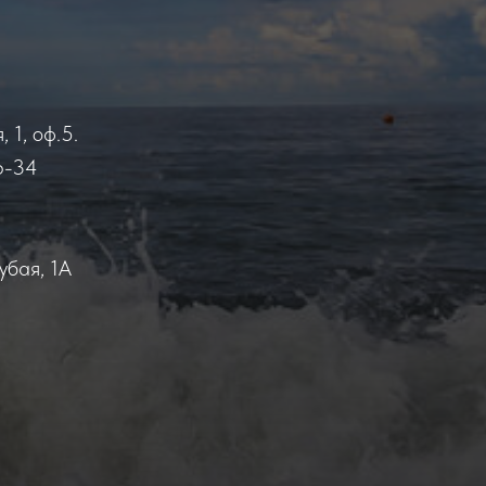
 1, оф.5.
6-34
убая, 1А