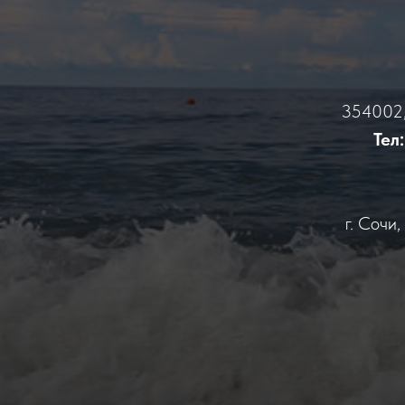
354002, 
Тел:
г. Сочи