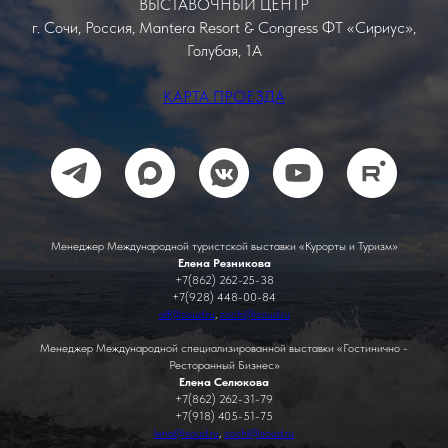
ВЫСТАВОЧНЫЙ ЦЕНТР
г. Сочи, Россия, Mantera Resort & Congress ФТ «Сириус»,
Голубая, 1А
КАРТА ПРОЕЗДА
Менеджер Международной туристской выставки «Курорты и Туризм»
Елена Резникова
+7(862) 262-25-38
+7(928) 448-00-84
alf@soud.ru
,
sochi@soud.ru
Менеджер Международной специализированной выставки «Гостинично -
Ресторанный Бизнес»
Елена Селюкова
+7(862) 262-31-79
+7(918) 405-51-75
lena@soud.ru
,
sochi@soud.ru