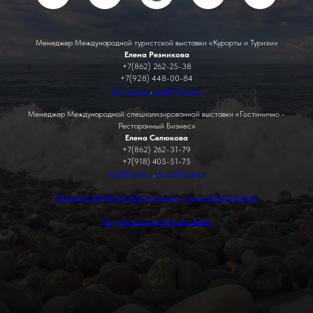
Менеджер Международной туристской выставки «Курорты и Туризм»
Елена Резникова
+7(862) 262-25-38
+7(928) 448-00-84
alf@soud.ru
,
sochi@soud.ru
Менеджер Международной специализированной выставки «Гостинично -
Ресторанный Бизнес»
Елена Селюкова
+7(862) 262-31-79
+7(918) 405-51-75
lena@soud.ru
,
sochi@soud.ru
Политика обработки персональных данных пользователей
Свидетельство товарного знака