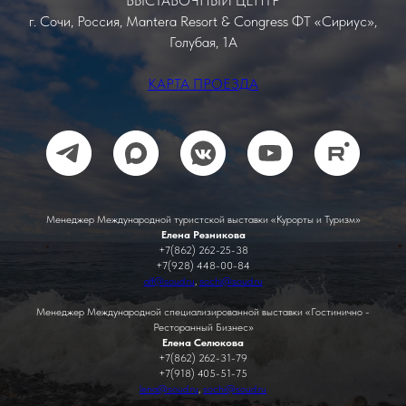
ВЫСТАВОЧНЫЙ ЦЕНТР
г. Сочи, Россия, Mantera Resort & Congress ФТ «Сириус»,
Голубая, 1А
КАРТА ПРОЕЗДА
Менеджер Международной туристской выставки «Курорты и Туризм»
Елена Резникова
+7(862) 262-25-38
+7(928) 448-00-84
alf@soud.ru
,
sochi@soud.ru
Менеджер Международной специализированной выставки «Гостинично -
Ресторанный Бизнес»
Елена Селюкова
+7(862) 262-31-79
+7(918) 405-51-75
lena@soud.ru
,
sochi@soud.ru