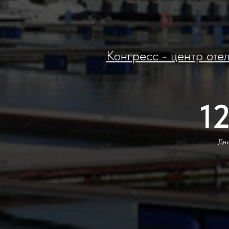
Конгресс - центр о
1
Дн