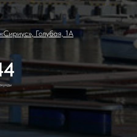
ириус», Голубая, 1А
43
екунды