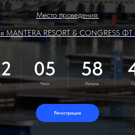
Место проведения:
теля MANTERA RESORT & CONGRESS ФТ «С
22
05
58
и
Часы
Минуты
С
Регистрация